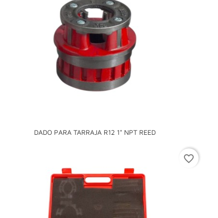
DADO PARA TARRAJA R12 1" NPT REED
favorite_border