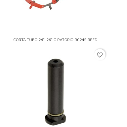
CORTA TUBO 24"-26" GIRATORIO RC24S REED
favorite_border