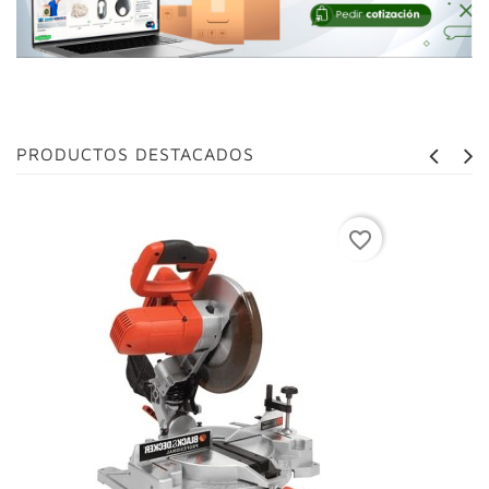
PRODUCTOS DESTACADOS
favorite_border
1
2