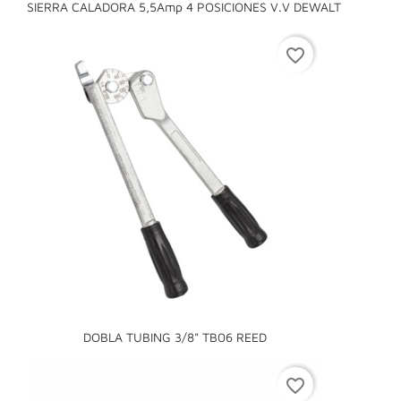
SIERRA CALADORA 5,5Amp 4 POSICIONES V.V DEWALT
favorite_border
DOBLA TUBING 3/8" TB06 REED
favorite_border