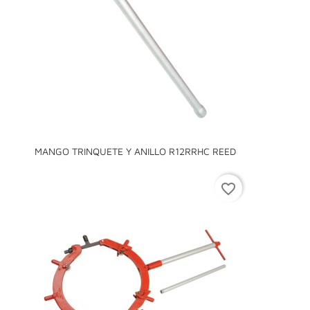
MANGO TRINQUETE Y ANILLO R12RRHC REED
favorite_border