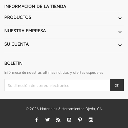
INFORMACIÓN DE LA TIENDA
PRODUCTOS

NUESTRA EMPRESA

SU CUENTA

BOLETÍN
Infórmese de nuestras últimas noticias y ofertas especiales
© 2026 Materiales & Herramientas Ojeda, CA.
Facebook
Twitter
Rss
YouTube
Pinterest
Instagram