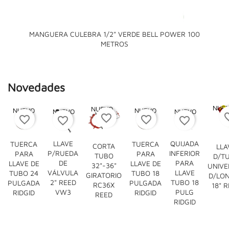
MANGUERA CULEBRA 1/2" VERDE BELL POWER 100
METROS
Novedades
NUE
NUEVO
NUEVO
NUEVO
NUEVO
NUEVO
favori
favorite_border
favorite_border
favorite_border
favorite_border
favorite_border
LLAVE
QUIJADA
TUERCA
TUERCA
CORTA
LLA
P/RUEDA
INFERIOR
PARA
PARA
TUBO
D/T

DE
PARA
LLAVE DE
LLAVE DE
32"-36"
UNIVE




VÁLVULA
LLAVE
TUBO 24
TUBO 18
GIRATORIO
D/LON
2" REED
TUBO 18
PULGADA
PULGADA
RC36X
18" 
VW3
PULG
RIDGID
RIDGID
REED
RIDGID