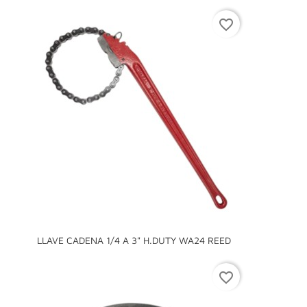
favorite_border
LLAVE CADENA 1/4 A 3" H.DUTY WA24 REED
favorite_border