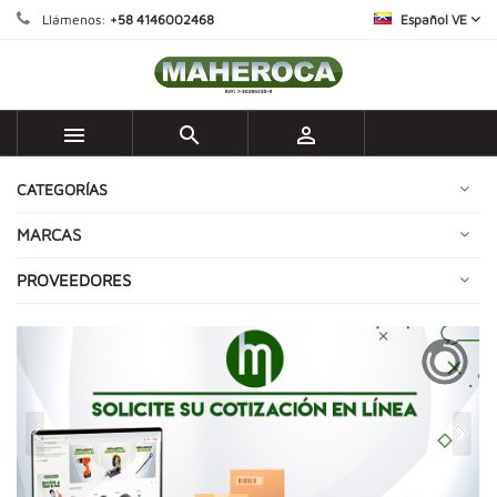
Llámenos:
+58 4146002468
Español VE



CATEGORÍAS
MARCAS
PROVEEDORES