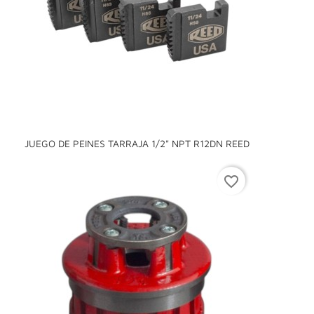
JUEGO DE PEINES TARRAJA 1/2" NPT R12DN REED
favorite_border