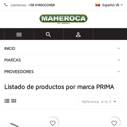
Llámenos:
+58 4146002468
Español VE



INICIO
MARCAS
PROVEEDORES
Listado de productos por marca PRIMA



Reference, A to Z
favorite_border
favorite_border