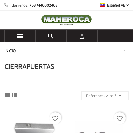
Llámenos:
+58 4146002468
Español VE



INICIO
CIERRAPUERTAS



Reference, A to Z
favorite_border
favorite_border