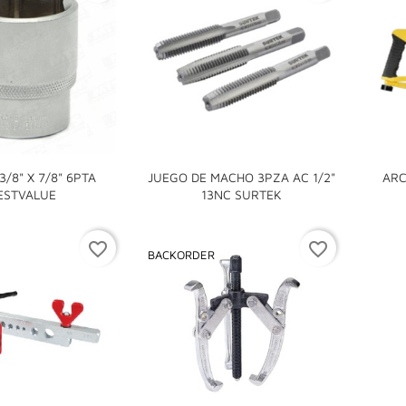
/8" X 7/8" 6PTA
JUEGO DE MACHO 3PZA AC 1/2"
ARC


ESTVALUE
13NC SURTEK
favorite_border
favorite_border
BACKORDER