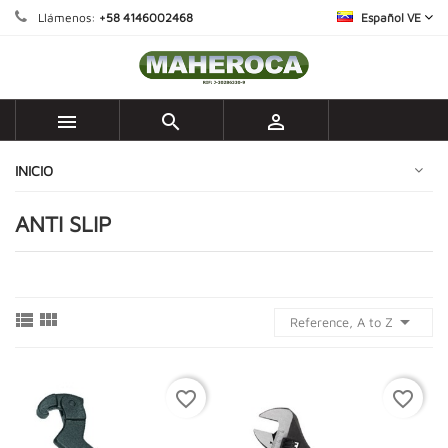
Llámenos:
+58 4146002468
Español VE



INICIO
ANTI SLIP



Reference, A to Z
favorite_border
favorite_border