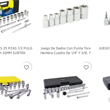
S 25 PZAS 1/2 PULG
Juego De Dados Con Punta Torx
JUEGO


M-32MM SURTEK
Hembra Cuadro De 1/4" Y 3/8, 7
favorite_border
favorite_border