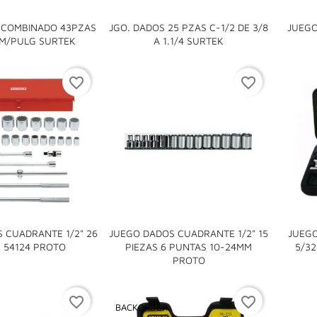
 COMBINADO 43PZAS
JGO. DADOS 25 PZAS C-1/2 DE 3/8
JUEGO


MM/PULG SURTEK
A 1.1/4 SURTEK
favorite_border
favorite_border
 CUADRANTE 1/2" 26
JUEGO DADOS CUADRANTE 1/2" 15
JUEGO

S 54124 PROTO
PIEZAS 6 PUNTAS 10-24MM
5/32

PROTO
favorite_border
favorite_border
BACKORDER