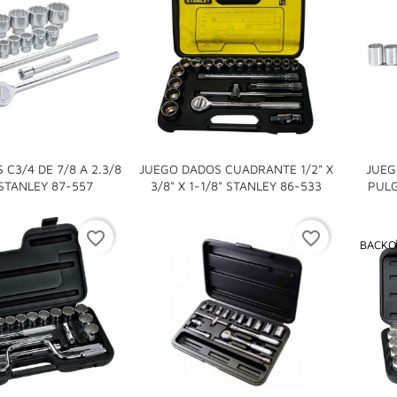
C3/4 DE 7/8 A 2.3/8
JUEGO DADOS CUADRANTE 1/2" X
JUEG


STANLEY 87-557
3/8" X 1-1/8" STANLEY 86-533
PULG
favorite_border
favorite_border
BACKO