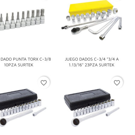
 DADO PUNTA TORX C-3/8
JUEGO DADOS C-3/4 "3/4 A


10PZA SURTEK
1.13/16" 23PZA SURTEK
favorite_border
favorite_border