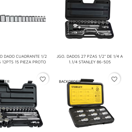
O DADO CUADRANTE 1/2
JGO. DADOS 27 PZAS 1/2" DE 1/4 A


 12PTS 15 PIEZA PROTO
1.1/4 STANLEY 86-505
favorite_border
favorite_border
RDER
BACKORDER