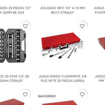
DOS 29 PIEZAS 1/2"
JGO.DADO 18PZ 1/4" 4-13 MM
JUEGO 


M-32MM 86-504
86117 STANLEY
PUNTA
favorite_border
favorite_border
S 25 PZAS 1/2" DE
JUEGO DADOS CUADRANTE 3/8
JUEGO


32mm STANLEY
PUG 6PTS 20 PIEZAS URREA
MM 
favorite_border
favorite_border
BACKORDER