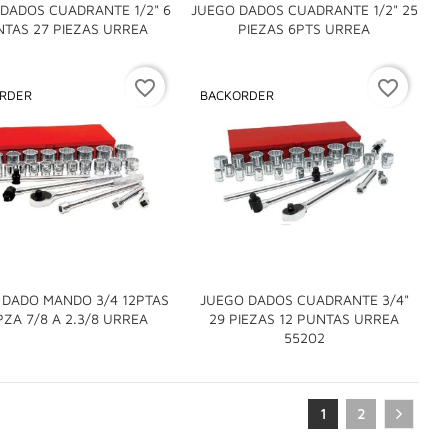
DADOS CUADRANTE 1/2" 6
JUEGO DADOS CUADRANTE 1/2" 25


TAS 27 PIEZAS URREA
PIEZAS 6PTS URREA
favorite_border
favorite_border
RDER
BACKORDER
 DADO MANDO 3/4 12PTAS
JUEGO DADOS CUADRANTE 3/4"

PZA 7/8 A 2.3/8 URREA
29 PIEZAS 12 PUNTAS URREA

55202
1
2