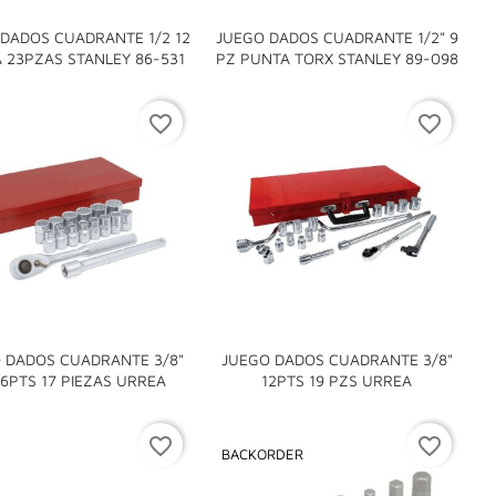
DADOS CUADRANTE 1/2 12
JUEGO DADOS CUADRANTE 1/2" 9


 23PZAS STANLEY 86-531
PZ PUNTA TORX STANLEY 89-098
favorite_border
favorite_border
 DADOS CUADRANTE 3/8"
JUEGO DADOS CUADRANTE 3/8"


6PTS 17 PIEZAS URREA
12PTS 19 PZS URREA
favorite_border
favorite_border
BACKORDER