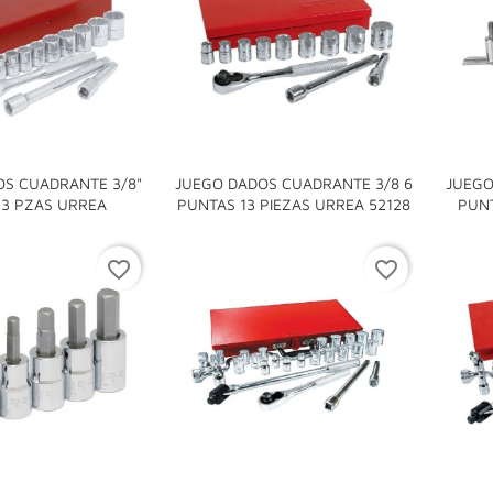
OS CUADRANTE 3/8"
JUEGO DADOS CUADRANTE 3/8 6
JUEGO


13 PZAS URREA
PUNTAS 13 PIEZAS URREA 52128
PUNT
favorite_border
favorite_border