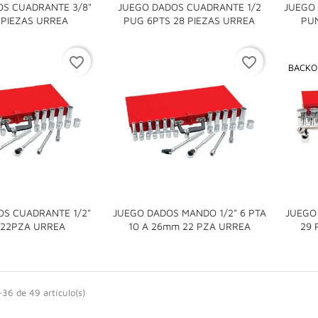
OS CUADRANTE 3/8"
JUEGO DADOS CUADRANTE 1/2
JUEGO 


 PIEZAS URREA
PUG 6PTS 28 PIEZAS URREA
PUN
favorite_border
favorite_border
BACKO
OS CUADRANTE 1/2"
JUEGO DADOS MANDO 1/2" 6 PTA
JUEGO


 22PZA URREA
10 A 26mm 22 PZA URREA
29 
36 de 49 artículo(s)