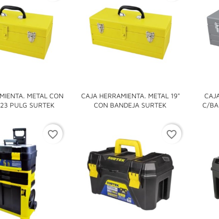
MIENTA. METAL CON
CAJA HERRAMIENTA. METAL 19"
CAJ


 23 PULG SURTEK
CON BANDEJA SURTEK
C/BA
favorite_border
favorite_border