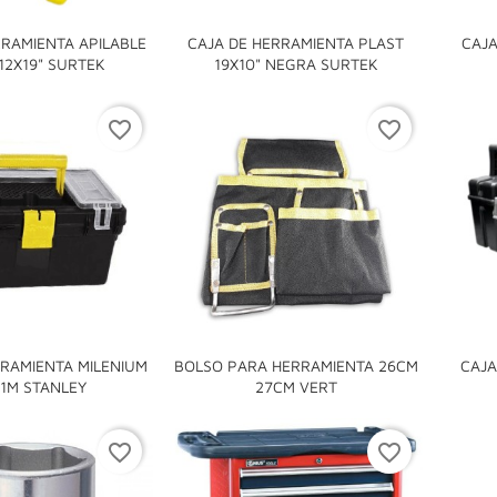
RRAMIENTA APILABLE
CAJA DE HERRAMIENTA PLAST
CAJA


12X19" SURTEK
19X10" NEGRA SURTEK
favorite_border
favorite_border
RRAMIENTA MILENIUM
BOLSO PARA HERRAMIENTA 26CM
CAJA


11M STANLEY
27CM VERT
favorite_border
favorite_border