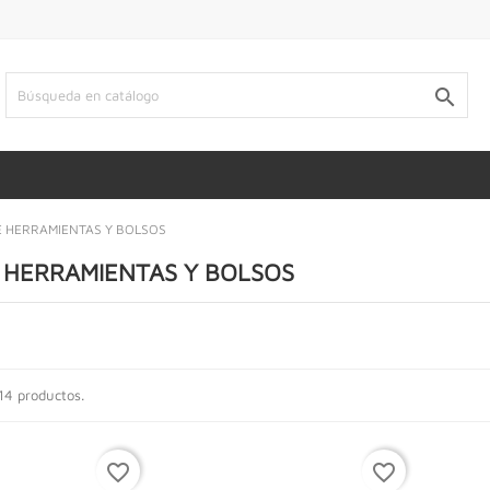

E HERRAMIENTAS Y BOLSOS
 HERRAMIENTAS Y BOLSOS
14 productos.
favorite_border
favorite_border