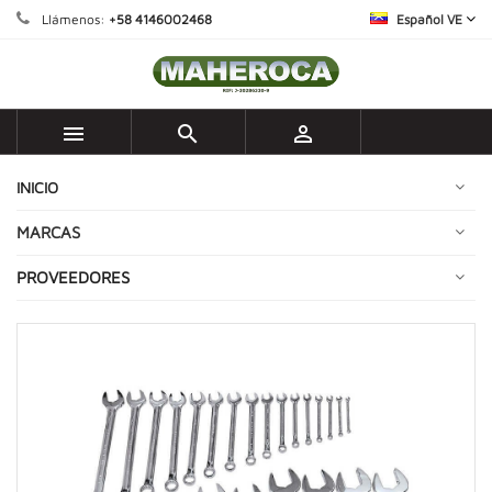
Llámenos:
+58 4146002468
Español VE



INICIO
MARCAS
PROVEEDORES