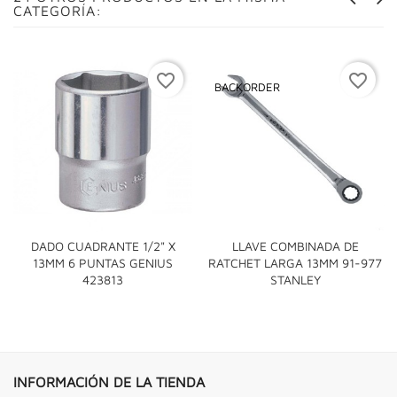
CATEGORÍA:
favorite_border
favorite_border
BACKORDER
DADO CUADRANTE 1/2" X
LLAVE COMBINADA DE
13MM 6 PUNTAS GENIUS
RATCHET LARGA 13MM 91-977
423813
STANLEY
INFORMACIÓN DE LA TIENDA