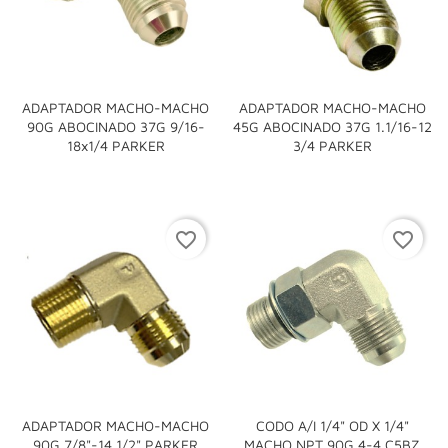
ADAPTADOR MACHO-MACHO
ADAPTADOR MACHO-MACHO
90G ABOCINADO 37G 9/16-
45G ABOCINADO 37G 1.1/16-12
18x1/4 PARKER
3/4 PARKER
favorite_border
favorite_border
ADAPTADOR MACHO-MACHO
CODO A/I 1/4" OD X 1/4"
90G 7/8"-14 1/2" PARKER
MACHO NPT 90G 4-4 C5BZ