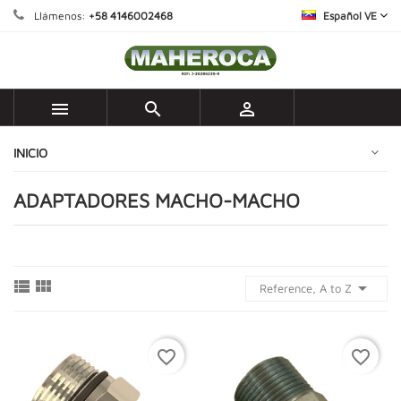
Llámenos:
+58 4146002468
Español VE



INICIO
ADAPTADORES MACHO-MACHO



Reference, A to Z
favorite_border
favorite_border