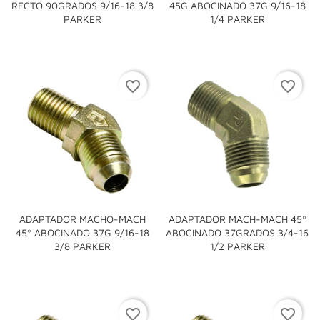
RECTO 90GRADOS 9/16-18 3/8
45G ABOCINADO 37G 9/16-18
PARKER
1/4 PARKER
favorite_border
favorite_border
ADAPTADOR MACHO-MACH
ADAPTADOR MACH-MACH 45º
45º ABOCINADO 37G 9/16-18
ABOCINADO 37GRADOS 3/4-16
3/8 PARKER
1/2 PARKER
favorite_border
favorite_border