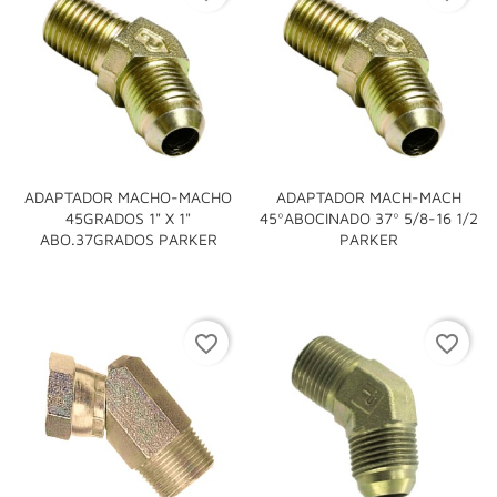
ADAPTADOR MACHO-MACHO
ADAPTADOR MACH-MACH
45GRADOS 1" X 1"
45ºABOCINADO 37º 5/8-16 1/2
ABO.37GRADOS PARKER
PARKER
favorite_border
favorite_border