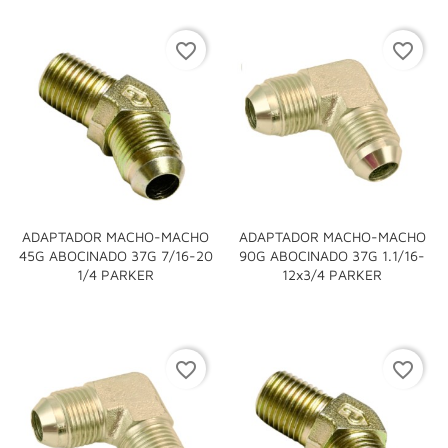
favorite_border
favorite_border
ADAPTADOR MACHO-MACHO
ADAPTADOR MACHO-MACHO
45G ABOCINADO 37G 7/16-20
90G ABOCINADO 37G 1.1/16-
1/4 PARKER
12x3/4 PARKER
favorite_border
favorite_border