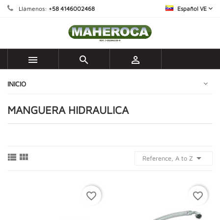
Llámenos:
+58 4146002468
Español VE



INICIO
MANGUERA HIDRAULICA



Reference, A to Z
favorite_border
favorite_border