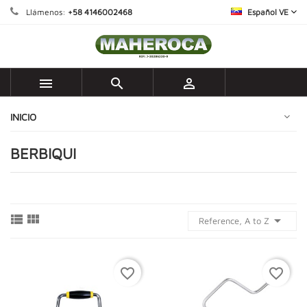
Llámenos:
+58 4146002468
Español VE



INICIO
BERBIQUI



Reference, A to Z
favorite_border
favorite_border