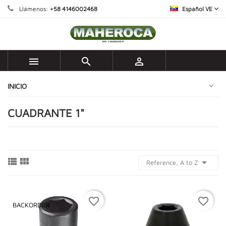
Llámenos:
+58 4146002468
Español VE



INICIO
CUADRANTE 1"



Reference, A to Z
favorite_border
favorite_border
BACKORDER