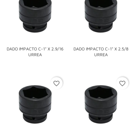
DADO IMPACTO C-1" X 2.9/16
DADO IMPACTO C-1" X 2.5/8
URREA
URREA
favorite_border
favorite_border