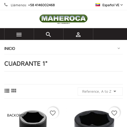
Llámenos:
+58 4146002468
Español VE



INICIO
CUADRANTE 1"



Reference, A to Z
favorite_border
favorite_border
BACKORDER