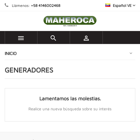
Llámenos:
+58 4146002468
Español VE



INICIO
GENERADORES
Lamentamos las molestias.
Realice una nueva búsqueda sobre su interés