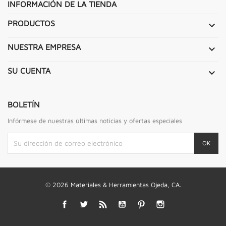
INFORMACIÓN DE LA TIENDA
PRODUCTOS

NUESTRA EMPRESA

SU CUENTA

BOLETÍN
Infórmese de nuestras últimas noticias y ofertas especiales
© 2026 Materiales & Herramientas Ojeda, CA.
Facebook
Twitter
Rss
YouTube
Pinterest
Instagram