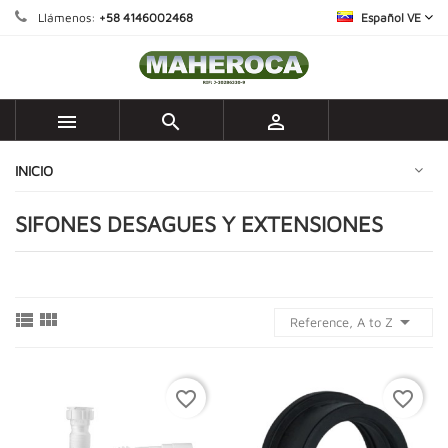
Llámenos:
+58 4146002468
Español VE



INICIO
SIFONES DESAGUES Y EXTENSIONES



Reference, A to Z
favorite_border
favorite_border