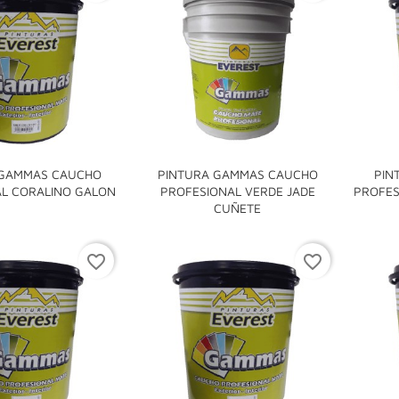
 GAMMAS CAUCHO
PINTURA GAMMAS CAUCHO
PIN

L CORALINO GALON
PROFESIONAL VERDE JADE
PROFES

CUÑETE
favorite_border
favorite_border