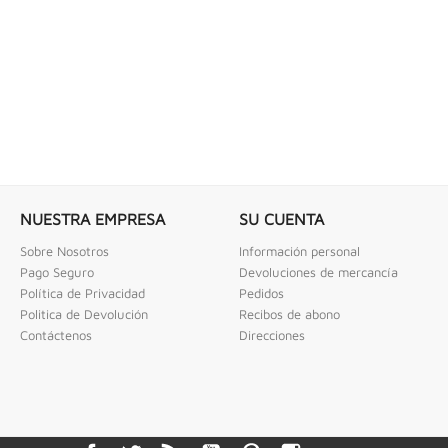
NUESTRA EMPRESA
SU CUENTA
Sobre Nosotros
Información personal
Pago Seguro
Devoluciones de mercancía
Política de Privacidad
Pedidos
Politica de Devolución
Recibos de abono
Contáctenos
Direcciones
Facebook
Twitter
Rss
YouTube
Pinterest
Instagram