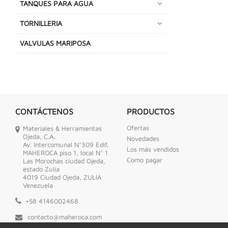
TANQUES PARA AGUA
TORNILLERIA
VALVULAS MARIPOSA
CONTÁCTENOS
PRODUCTOS
Ofertas
Materiales & Herramientas
Ojeda, C.A.
Novedades
Av. Intercomunal N°309 Edif.
Los más vendidos
MAHEROCA piso 1, local N° 1
Como pagar
Las Morochas ciudad Ojeda,
estado Zulia
4019 Ciudad Ojeda, ZULIA
Venezuela
+58 4146002468
contacto@maheroca.com