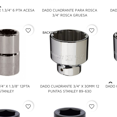

 1.3/4" 6 PTA ACESA
DADO CUADRANTE PARA ROSCA
DAD

3/4" ROSCA GRUESA
favorite_border
favorite_border
BACKORDER
4" X 1.3/8" 12PTA
DADO CUADRANTE 3/4" X 30MM 12
DADO C


STANLEY
PUNTAS STANLEY 89-630
favorite_border
favorite_border