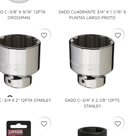
O C-3/8" X 9/16" 12PTA
DADO CUADRANTE 3/4" X 1.1/16" 6


CROSSMAN
PUNTAS LARGO PROTO
favorite_border
favorite_border

-3/4 X 2" 12PTA STANLEY
DADO C-3/4" X 2.1/8" 12PTS

STANLEY
favorite_border
favorite_border