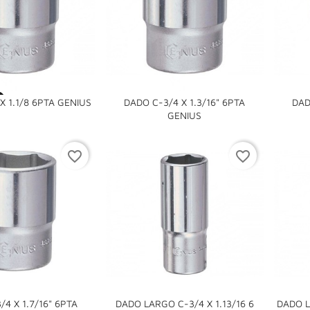

X 1.1/8 6PTA GENIUS
DADO C-3/4 X 1.3/16" 6PTA
DAD

GENIUS
favorite_border
favorite_border
4 X 1.7/16" 6PTA
DADO LARGO C-3/4 X 1.13/16 6
DADO L