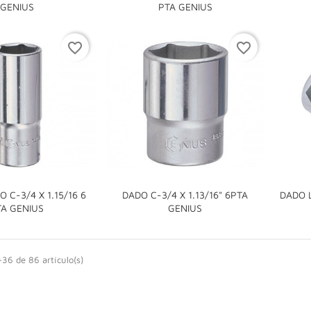


GENIUS
PTA GENIUS
favorite_border
favorite_border
 C-3/4 X 1.15/16 6
DADO C-3/4 X 1.13/16" 6PTA
DADO L


TA GENIUS
GENIUS
36 de 86 artículo(s)