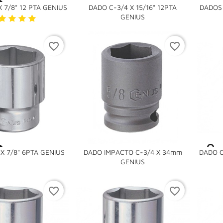

 7/8" 12 PTA GENIUS
DADO C-3/4 X 15/16" 12PTA
DADOS 

GENIUS
favorite_border
favorite_border

X 7/8" 6PTA GENIUS
DADO IMPACTO C-3/4 X 34mm
DADO C

GENIUS
favorite_border
favorite_border