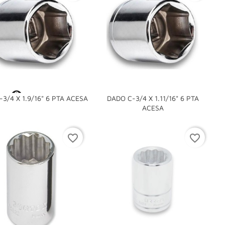

3/4 X 1.9/16" 6 PTA ACESA
DADO C-3/4 X 1.11/16" 6 PTA

ACESA
favorite_border
favorite_border