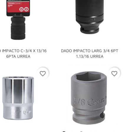
 IMPACTO C-3/4 X 13/16
DADO IMPACTO LARG 3/4 6PT


6PTA URREA
1.13/16 URREA
favorite_border
favorite_border