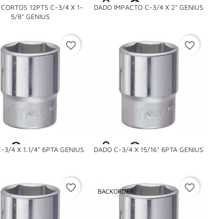

CORTOS 12PTS C-3/4 X 1-
DADO IMPACTO C-3/4 X 2" GENIUS

5/8" GENIUS
favorite_border
favorite_border


-3/4 X 1.1/4" 6PTA GENIUS
DADO C-3/4 X 15/16" 6PTA GENIUS
favorite_border
favorite_border
BACKORDER