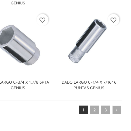

GENIUS
favorite_border
favorite_border
ARGO C-3/4 X 1.7/8 6PTA
DADO LARGO C-1/4 X 7/16" 6


GENIUS
PUNTAS GENIUS
1
2
3