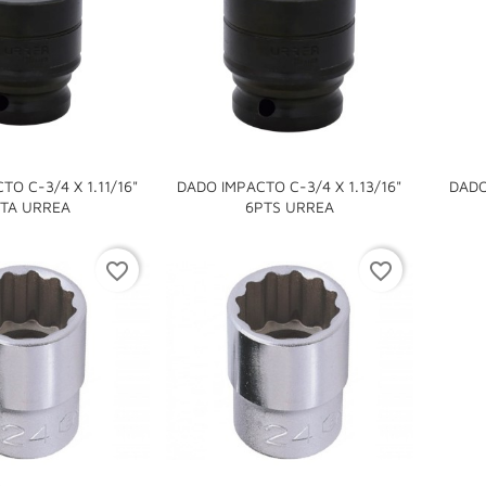
O C-3/4 X 1.11/16"
DADO IMPACTO C-3/4 X 1.13/16"
DADO


TA URREA
6PTS URREA
favorite_border
favorite_border