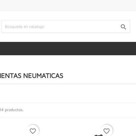

IENTAS NEUMATICAS
14 productos.
favorite_border
favorite_border