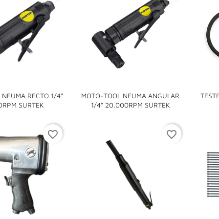
 NEUMA RECTO 1/4"
MOTO-TOOL NEUMA ANGULAR
TEST


0RPM SURTEK
1/4" 20.000RPM SURTEK
favorite_border
favorite_border