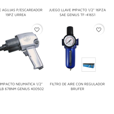
E AGUJAS P/ESCAREADOR
JUEGO LLAVE IMPACTO 1/2" 16PZA


19PZ URREA
SAE GENIUS TF-416S1
favorite_border
favorite_border
 IMPACTO NEUMATICA 1/2"
FILTRO DE AIRE CON REGULADOR


LB 678NM GENIUS 400502
BRUFER