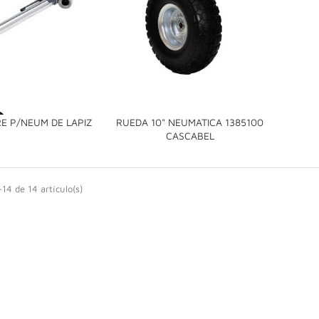

RE P/NEUM DE LAPIZ
RUEDA 10" NEUMATICA 1385100

CASCABEL
14 de 14 artículo(s)