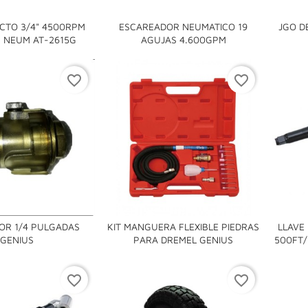
ACTO 3/4" 4500RPM
ESCAREADOR NEUMATICO 19
JGO D


B NEUM AT-2615G
AGUJAS 4.600GPM
favorite_border
favorite_border
OR 1/4 PULGADAS
KIT MANGUERA FLEXIBLE PIEDRAS
LLAVE


GENIUS
PARA DREMEL GENIUS
500FT/
favorite_border
favorite_border