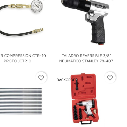
ER COMPRESSION CTR-10
TALADRO REVERSIBLE 3/8"


PROTO JCTR10
NEUMATICO STANLEY 78-407
favorite_border
favorite_border
BACKORDER