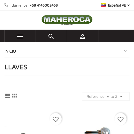
Llámenos:
+58 4146002468
Español VE



INICIO
LLAVES



Reference, A to Z
favorite_border
favorite_border