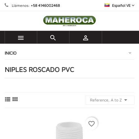
Llámenos:
+58 4146002468
Español VE



INICIO
NIPLES ROSCADO PVC



Reference, A to Z
favorite_border