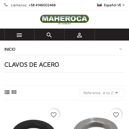
Llámenos:
+58 4146002468
Español VE



INICIO
CLAVOS DE ACERO



Reference, A to Z
favorite_border
favorite_border