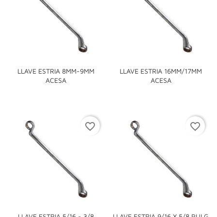
LLAVE ESTRIA 8MM-9MM
LLAVE ESTRIA 16MM/17MM
ACESA
ACESA
favorite_border
favorite_border
LLAVE ESTRIA 5/16 - 3/8
LLAVE ESTRIA 9/16 X 5/8 PULG