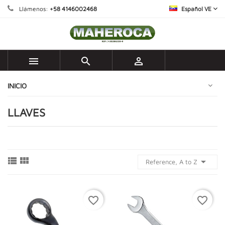
Llámenos:
+58 4146002468
Español VE



INICIO
LLAVES



Reference, A to Z
favorite_border
favorite_border