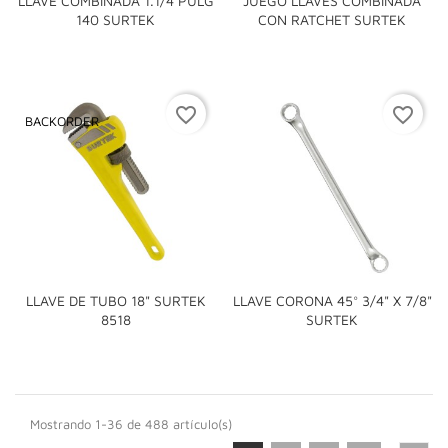
LLAVE COMBINADA 1.1/4 PULG
JUEGO LLAVES COMBINADA
140 SURTEK
CON RATCHET SURTEK
favorite_border
favorite_border
BACKORDER
LLAVE DE TUBO 18" SURTEK
LLAVE CORONA 45° 3/4" X 7/8"
8518
SURTEK
Mostrando 1-36 de 488 artículo(s)