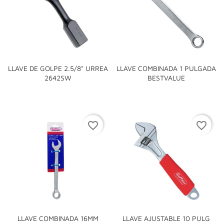
LLAVE DE GOLPE 2.5/8" URREA
LLAVE COMBINADA 1 PULGADA
2642SW
BESTVALUE
favorite_border
favorite_border
LLAVE COMBINADA 16MM
LLAVE AJUSTABLE 10 PULG