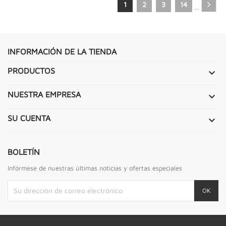
1
2
3
14
…
INFORMACIÓN DE LA TIENDA
PRODUCTOS

NUESTRA EMPRESA

SU CUENTA

BOLETÍN
Infórmese de nuestras últimas noticias y ofertas especiales