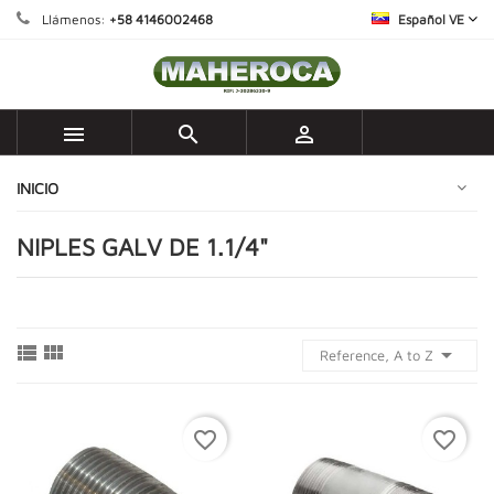
Llámenos:
+58 4146002468
Español VE



INICIO
NIPLES GALV DE 1.1/4"



Reference, A to Z
favorite_border
favorite_border