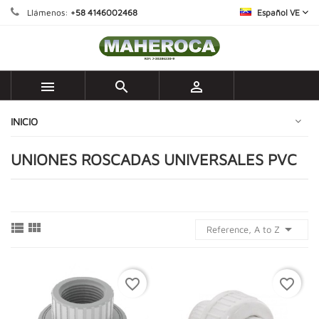
Llámenos:
+58 4146002468
Español VE



INICIO
UNIONES ROSCADAS UNIVERSALES PVC



Reference, A to Z
favorite_border
favorite_border