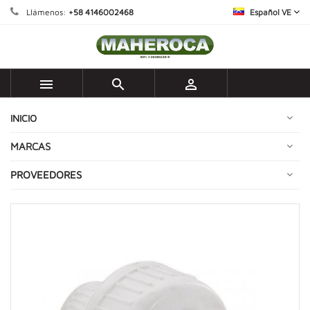
Llámenos:
+58 4146002468
Español VE



INICIO
MARCAS
PROVEEDORES