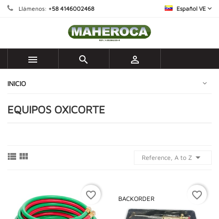
Llámenos:
+58 4146002468
Español VE



INICIO
EQUIPOS OXICORTE



Reference, A to Z
favorite_border
favorite_border
BACKORDER