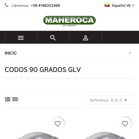
Llámenos:
+58 4146002468
Español VE



INICIO
CODOS 90 GRADOS GLV



Reference, A to Z
favorite_border
favorite_border