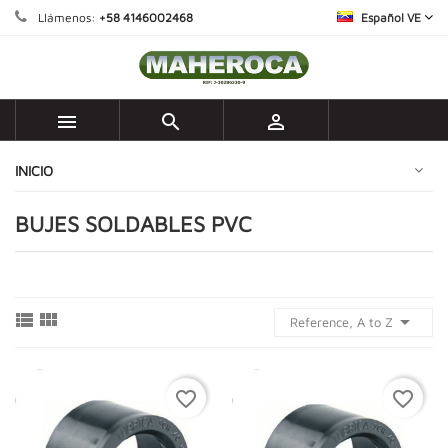
Llámenos:
+58 4146002468
Español VE



INICIO
BUJES SOLDABLES PVC



Reference, A to Z
favorite_border
favorite_border