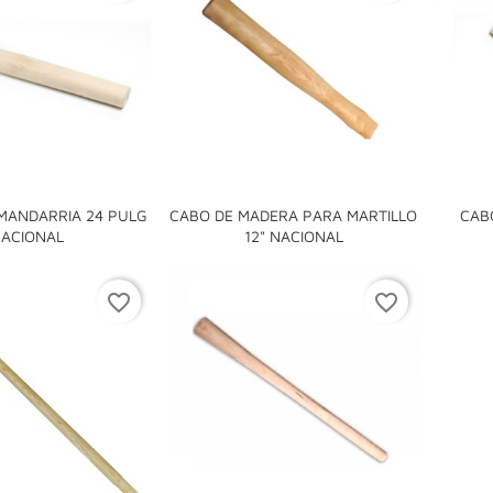
MANDARRIA 24 PULG
CABO DE MADERA PARA MARTILLO
CAB


ACIONAL
12" NACIONAL
favorite_border
favorite_border