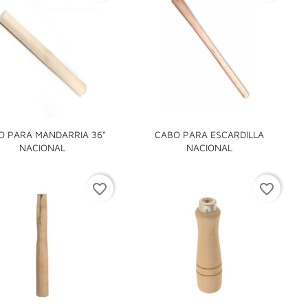
O PARA MANDARRIA 36"
CABO PARA ESCARDILLA


NACIONAL
NACIONAL
favorite_border
favorite_border