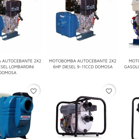
 AUTOCEBANTE 2X2
MOTOBOMBA AUTOCEBANTE 2X2
MOT

ESEL LOMBARDINI
6HP DIESEL 9-11CCD DOMOSA
GASOLI

DOMOSA
favorite_border
favorite_border