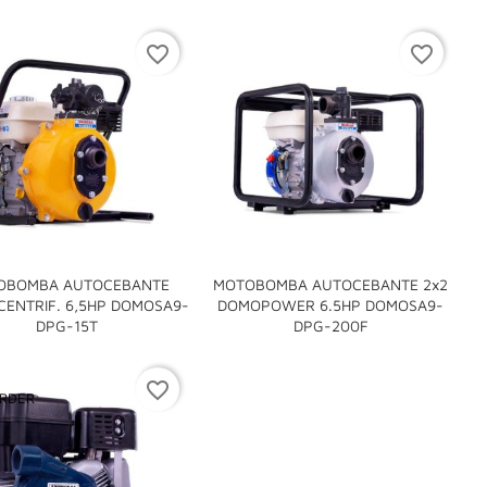
favorite_border
favorite_border
OBOMBA AUTOCEBANTE
MOTOBOMBA AUTOCEBANTE 2x2
5 CENTRIF. 6,5HP DOMOSA9-
DOMOPOWER 6.5HP DOMOSA9-


DPG-15T
DPG-200F
favorite_border
RDER