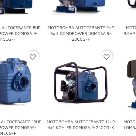
 AUTOCEBANTE 8HP
MOTOBOMBA AUTOCEBANTE 9HP
MOT
POWER DOMOSA 9-
3x 3 DOMOPOWER DOMOSA 9-
9.5HP


11CCG-F
20CCG-F
favorite_border
favorite_border
AUTOCEBANTE 13HP
MOTOBOMBA AUTOCEBANTE 14HP
MOTOB

POWER DOMOSA9-
4x4 KOHLER DOMOSA 9-24CCG-K
LOMBA

24CCG-F