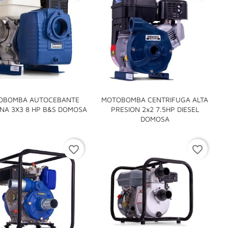
OBOMBA AUTOCEBANTE
MOTOBOMBA CENTRIFUGA ALTA

NA 3X3 8 HP B&S DOMOSA
PRESION 2x2 7.5HP DIESEL

DOMOSA
favorite_border
favorite_border