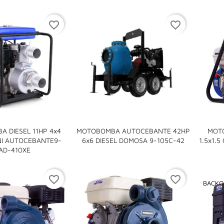
favorite_border
favorite_border
 DIESEL 11HP 4x4
MOTOBOMBA AUTOCEBANTE 42HP
MOT

I AUTOCEBANTE9-
6x6 DIESEL DOMOSA 9-105C-42
1.5x1.

AD-410XE
favorite_border
favorite_border
BACKO