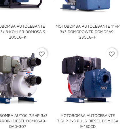
OBOMBA AUTOCEBANTE
MOTOBOMBA AUTOCEBANTE 11HP
 3x 3 KOHLER DOMOSA 9-
3x3 DOMOPOWER DOMOSA9-


20CCG-K
23CCG-F
favorite_border
favorite_border
OMBA AUTOC 7.5HP 3x3
MOTOBOMBA AUTOCEBANTE
RDINI DIESEL DOMOSA9-
7.5HP 3x3 PULG DIESEL DOMOSA


DAD-307
9-18CCD