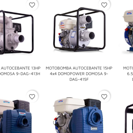
favorite_border
favorite_border
AUTOCEBANTE 13HP
MOTOBOMBA AUTOCEBANTE 15HP
MOT

DOMOSA 9-DAG-413H
4x4 DOMOPOWER DOMOSA 9-
6.

DAG-415F
favorite_border
favorite_border