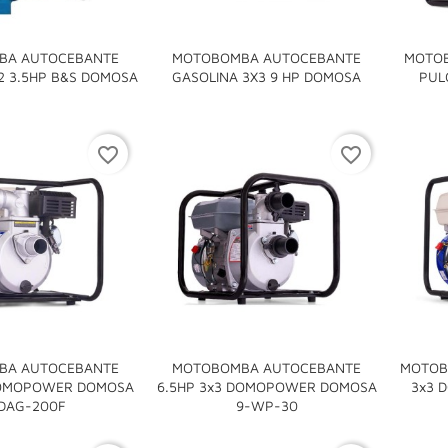
BA AUTOCEBANTE
MOTOBOMBA AUTOCEBANTE
MOTOB


2 3.5HP B&S DOMOSA
GASOLINA 3X3 9 HP DOMOSA
PUL
favorite_border
favorite_border
BA AUTOCEBANTE
MOTOBOMBA AUTOCEBANTE
MOTOB
DOMOPOWER DOMOSA
6.5HP 3x3 DOMOPOWER DOMOSA
3x3 


DAG-200F
9-WP-30