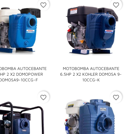
favorite_border
favorite_border
OBOMBA AUTOCEBANTE
MOTOBOMBA AUTOCEBANTE
5HP 2 X2 DOMOPOWER
6.5HP 2 X2 KOHLER DOMOSA 9-


DOMOSA9-10CCG-F
10CCG-K
favorite_border
favorite_border