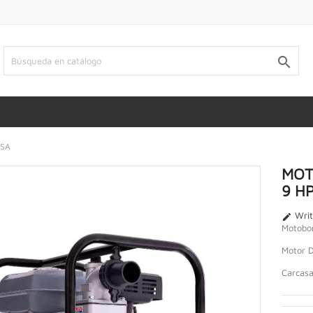

OSA
MOT
9 H
Writ

Motobo
Motor 
Carcas