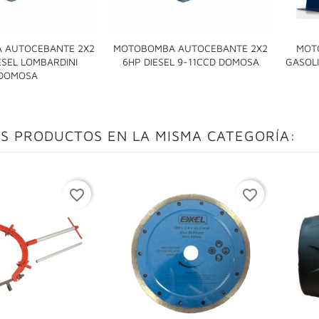
 AUTOCEBANTE 2X2
MOTOBOMBA AUTOCEBANTE 2X2
MOT

ESEL LOMBARDINI
6HP DIESEL 9-11CCD DOMOSA
GASOLI

DOMOSA
S PRODUCTOS EN LA MISMA CATEGORÍA:
favorite_border
favorite_border