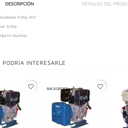
DESCRIPCIÓN
DETALLES DEL PROD
ocebante 9.0Hp 3X3"
wer 9.0Hp
mba En Aluminio
 PODRÍA INTERESARLE
favorite_border
favorite_border
BACKORDER