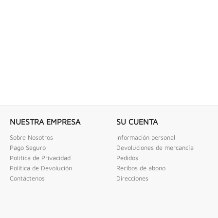
 COMBINADAS DE 1/4" X...
LLAVE DE GOLPE 3" ACODADA 12PT
ombinadas De 1/4" X 2" Urrea
Llave De Golpe 3" Acodada 12Pts Urrea
NUESTRA EMPRESA
SU CUENTA
Sobre Nosotros
Información personal
Pago Seguro
Devoluciones de mercancía
Política de Privacidad
Pedidos
Politica de Devolución
Recibos de abono
Contáctenos
Direcciones