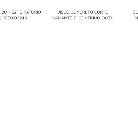
20"- 22" GIRATORIO
DISCO CONCRETO CORTE
CO


S REED 03240
DIAMANTE 7" CONTINUO EXXEL
M