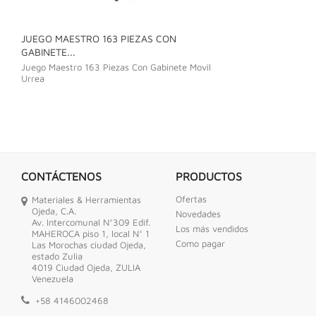
JUEGO MAESTRO 163 PIEZAS CON
JUEGO DE LLAVE
GABINETE...
Juego De Llave C
Juego Maestro 163 Piezas Con Gabinete Movil
Urrea
CONTÁCTENOS
PRODUCTOS
Ofertas
Materiales & Herramientas
Ojeda, C.A.
Novedades
Av. Intercomunal N°309 Edif.
Los más vendidos
MAHEROCA piso 1, local N° 1
Como pagar
Las Morochas ciudad Ojeda,
estado Zulia
4019 Ciudad Ojeda, ZULIA
Venezuela
+58 4146002468