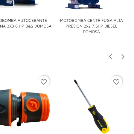
OBOMBA AUTOCEBANTE
MOTOBOMBA CENTRIFUGA ALTA

NA 3X3 8 HP B&S DOMOSA
PRESION 2x2 7.5HP DIESEL
G

DOMOSA
favorite_border
favorite_border