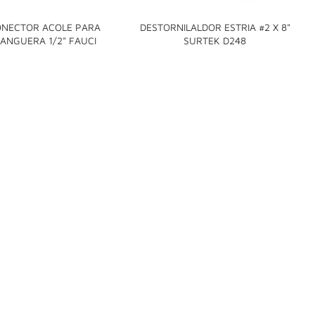
NECTOR ACOLE PARA
DESTORNILALDOR ESTRIA #2 X 8"


ANGUERA 1/2" FAUCI
SURTEK D248