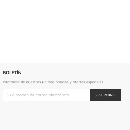
S URREA
LLAVE DE GOLPE 2.3/4" ACODADA 12PTS...
Llave De Golpe 2.3/4" Acodada 12Pts Urrea
BOLETÍN
Infórmese de nuestras últimas noticias y ofertas especiales