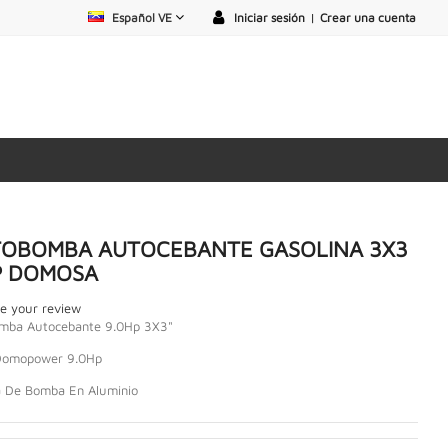
Español VE
Iniciar sesión
|
Crear una cuenta
OBOMBA AUTOCEBANTE GASOLINA 3X3
P DOMOSA
e your review
mba Autocebante 9.0Hp 3X3"
Domopower 9.0Hp
a De Bomba En Aluminio