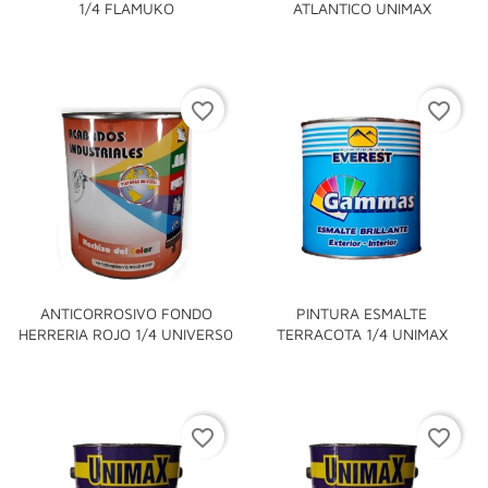
1/4 FLAMUKO
ATLANTICO UNIMAX
favorite_border
favorite_border
ANTICORROSIVO FONDO
PINTURA ESMALTE
HERRERIA ROJO 1/4 UNIVERS0
TERRACOTA 1/4 UNIMAX
favorite_border
favorite_border