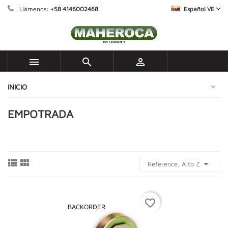
Llámenos:
+58 4146002468
Español VE



INICIO
EMPOTRADA



Reference, A to Z
favorite_border
BACKORDER