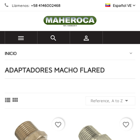
Llámenos:
+58 4146002468
Español VE



INICIO
ADAPTADORES MACHO FLARED



Reference, A to Z
favorite_border
favorite_border