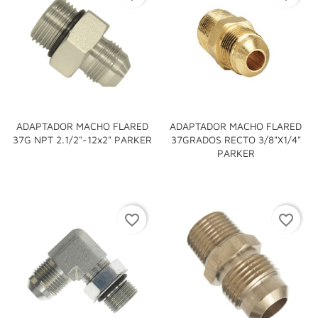
ADAPTADOR MACHO FLARED
ADAPTADOR MACHO FLARED
37G NPT 2.1/2"-12x2" PARKER
37GRADOS RECTO 3/8"x1/4"
PARKER
favorite_border
favorite_border