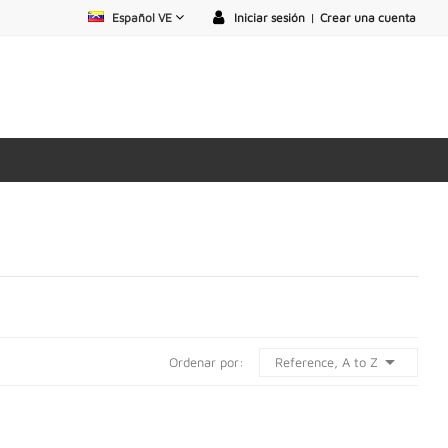
Español VE
Iniciar sesión
|
Crear una cuenta

Reference, A to Z
Ordenar por: