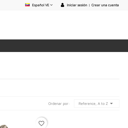
Español VE
Iniciar sesión
|
Crear una cuenta

Reference, A to Z
Ordenar por:
favorite_border