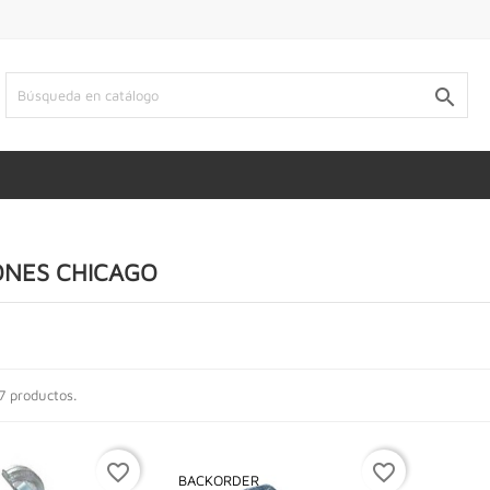

ONES CHICAGO
7 productos.
favorite_border
favorite_border
BACKORDER