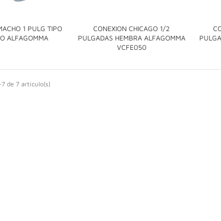
MACHO 1 PULG TIPO
CONEXION CHICAGO 1/2
CO

GO ALFAGOMMA
PULGADAS HEMBRA ALFAGOMMA
PULG

VCFE050
7 de 7 artículo(s)