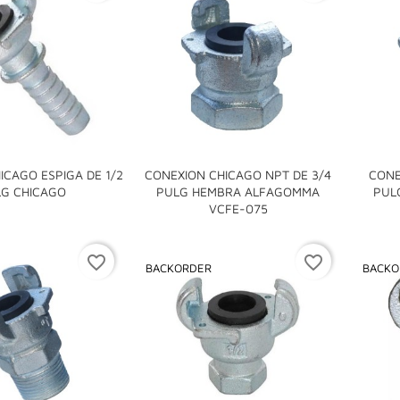
ICAGO ESPIGA DE 1/2
CONEXION CHICAGO NPT DE 3/4
CONE

G CHICAGO
PULG HEMBRA ALFAGOMMA
PUL

VCFE-075
favorite_border
favorite_border
BACKORDER
BACKO