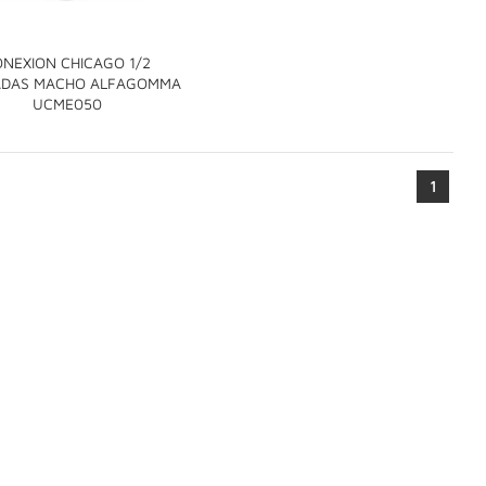
NEXION CHICAGO 1/2
ADAS MACHO ALFAGOMMA

UCME050
1