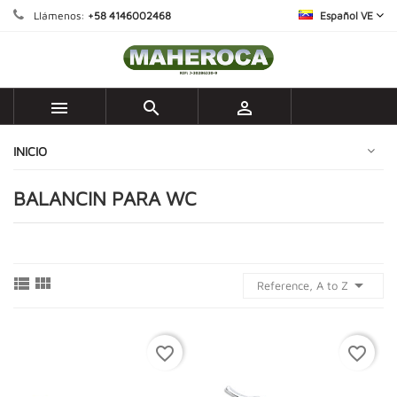
Llámenos:
+58 4146002468
Español VE



INICIO
BALANCIN PARA WC



Reference, A to Z
favorite_border
favorite_border