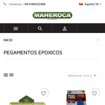
Llámenos:
+58 4146002468
Español VE



INICIO
PEGAMENTOS EPOXICOS



Reference, A to Z
favorite_border
favorite_border