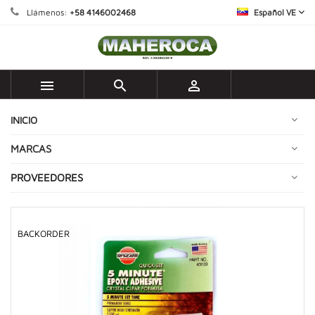
Llámenos:
+58 4146002468
Español VE



INICIO
MARCAS
PROVEEDORES
BACKORDER