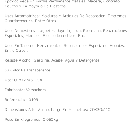
Epóxico Pega En Forma Permanente Metales, Madera, Concreto,
Caucho Y La Mayoria De Plásticos
Usos Automotrices: Molduras Y Articulos De Decoracion, Emblemas,
Guardachoques, Entre Otros.
Usos Domesticos: Juguetes, Joyeria, Loza, Porcelana, Reparaciones
Especiales, Muebles, Electrodomesticos, Etc.
Usos En Talleres: Herramientas, Reparaciones Especiales, Hobbies,
Entre Otros .
Resiste Alcohol, Gasolina, Aceite, Agua Y Detergente
Su Color Es Transparente
Upc: 078727431094
Fabricante: Versachem
Referencia: 43109
Dimensiones Alto, Ancho, Largo En Milimetros: 20X30x110
Peso En Kilogramos: 0.050Kg