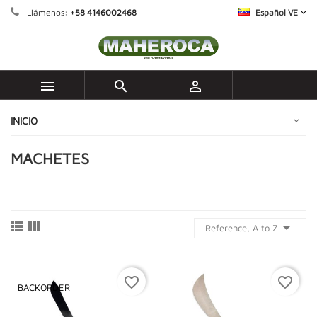
Llámenos:
+58 4146002468
Español VE



INICIO
MACHETES



Reference, A to Z
favorite_border
favorite_border
BACKORDER