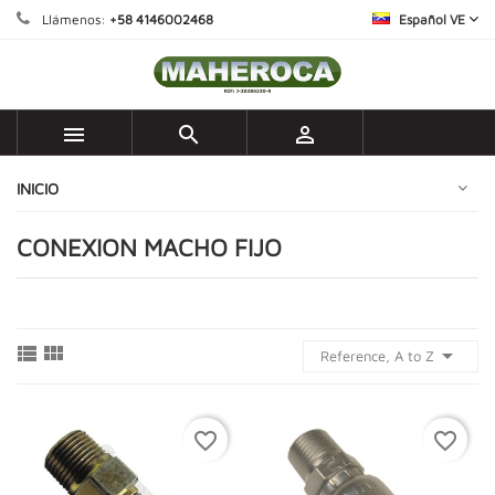
Llámenos:
+58 4146002468
Español VE



INICIO
CONEXION MACHO FIJO



Reference, A to Z
favorite_border
favorite_border