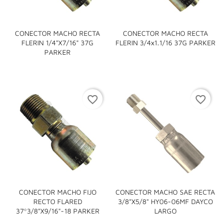
CONECTOR MACHO RECTA
CONECTOR MACHO RECTA
FLERIN 1/4"x7/16" 37G
FLERIN 3/4x1.1/16 37G PARKER
PARKER
favorite_border
favorite_border
CONECTOR MACHO FIJO
CONECTOR MACHO SAE RECTA
RECTO FLARED
3/8"x5/8" HY06-06MF DAYCO
37º3/8"x9/16"-18 PARKER
LARGO