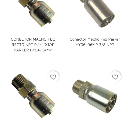
CONECTOR MACHO FIJO
Conector Macho Fijo Parker
RECTO NPT P.1/4"x1/4"
HY06-06MP 3/8 NPT
PARKER HY04-04MP
favorite_border
favorite_border