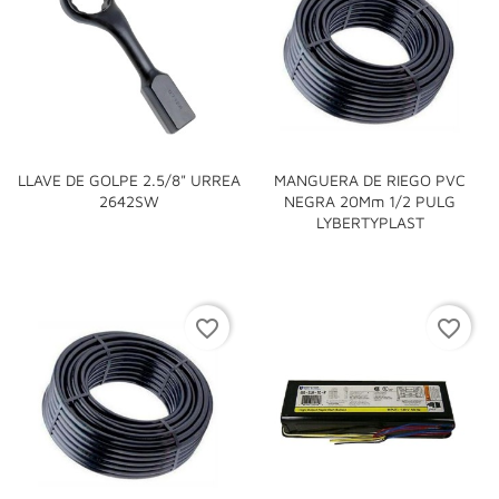
LLAVE DE GOLPE 2.5/8" URREA
MANGUERA DE RIEGO PVC
2642SW
NEGRA 20Mm 1/2 PULG
LYBERTYPLAST
favorite_border
favorite_border