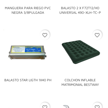
MANGUERA PARA RIEGO PVC
BALASTO 2 X F72T12/HO
NEGRA 3/8PULGADA
UNIVERSAL 490-XLH-TC-P
favorite_border
favorite_border
BALASTO STAR LIGTH 1X40 PH
COLCHON INFLABLE
MATRIMONIAL BESTWAY
favorite_border
favorite_border