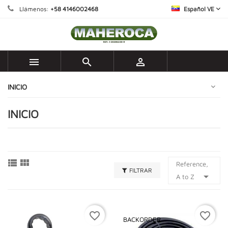
Llámenos:
+58 4146002468
Español VE



INICIO
INICIO


Reference,
FILTRAR

A to Z
favorite_border
favorite_border
BACKORDER