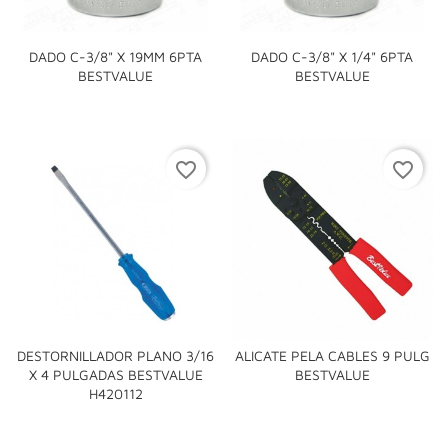
DADO C-3/8" X 19MM 6PTA
DADO C-3/8" X 1/4" 6PTA
BESTVALUE
BESTVALUE
favorite_border
favorite_border
DESTORNILLADOR PLANO 3/16
ALICATE PELA CABLES 9 PULG
X 4 PULGADAS BESTVALUE
BESTVALUE
H420112