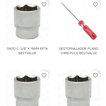
favorite_border
favorite_border
DADO C-3/8" X 16MM 6PTA
DESTORNILLADOR PLANO
BESTVALUE
1/4X6 PULG BESTVALUE
favorite_border
favorite_border