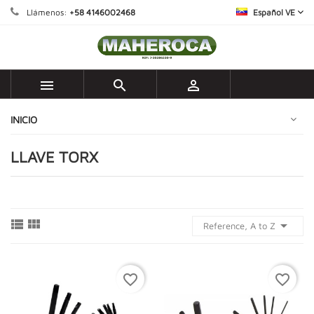
Llámenos:
+58 4146002468
Español VE



INICIO
LLAVE TORX



Reference, A to Z
favorite_border
favorite_border