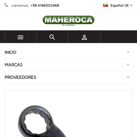
Llámenos:
+58 4146002468
Español VE



INICIO
MARCAS
PROVEEDORES