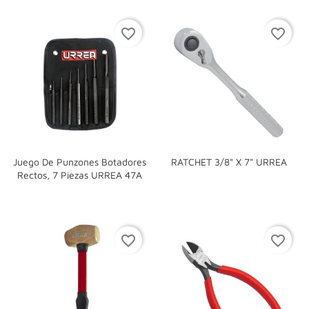
favorite_border
favorite_border
Juego De Punzones Botadores
RATCHET 3/8" X 7" URREA
Rectos, 7 Piezas URREA 47A
favorite_border
favorite_border