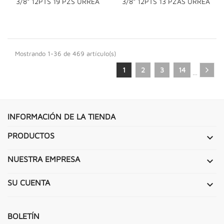
3/8" 12PTS 19 PZS URREA
3/8" 12PTS 13 PZAS URREA
Mostrando 1-36 de 469 artículo(s)
1
2
3
14
…
INFORMACIÓN DE LA TIENDA
PRODUCTOS

NUESTRA EMPRESA

SU CUENTA

BOLETÍN