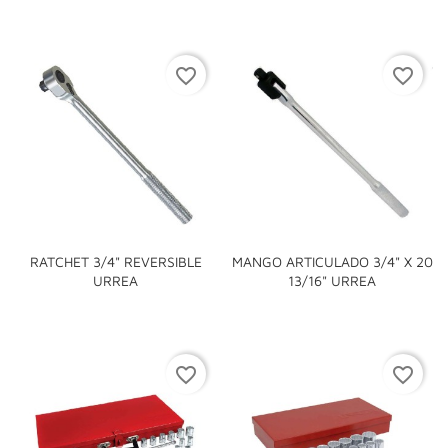
favorite_border
favorite_border
RATCHET 3/4" REVERSIBLE
MANGO ARTICULADO 3/4" X 20
URREA
13/16" URREA
favorite_border
favorite_border