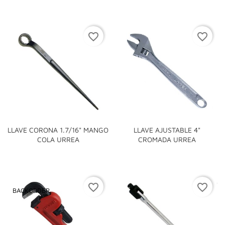
favorite_border
favorite_border
LLAVE CORONA 1.7/16" MANGO
LLAVE AJUSTABLE 4"
COLA URREA
CROMADA URREA
favorite_border
favorite_border
BACKORDER