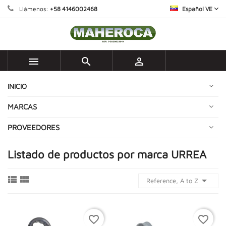
Llámenos:
+58 4146002468
Español VE



INICIO
MARCAS
PROVEEDORES
Listado de productos por marca URREA



Reference, A to Z
favorite_border
favorite_border