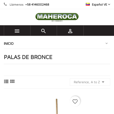
Llámenos:
+58 4146002468
Español VE



INICIO
PALAS DE BRONCE



Reference, A to Z
favorite_border