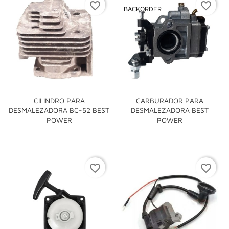
favorite_border
favorite_border
BACKORDER
CILINDRO PARA
CARBURADOR PARA
DESMALEZADORA BC-52 BEST
DESMALEZADORA BEST
POWER
POWER
favorite_border
favorite_border