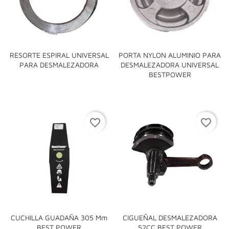
RESORTE ESPIRAL UNIVERSAL
PORTA NYLON ALUMINIO PARA
PARA DESMALEZADORA
DESMALEZADORA UNIVERSAL
BESTPOWER
favorite_border
favorite_border
CUCHILLA GUADAÑA 305 Mm
CIGUEÑAL DESMALEZADORA
BEST POWER
52CC BEST POWER