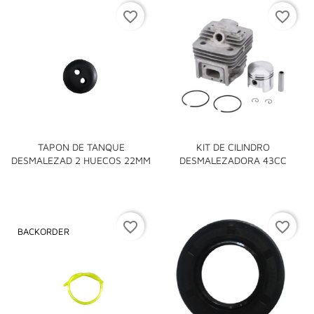
favorite_border
favorite_border
TAPON DE TANQUE
KIT DE CILINDRO
DESMALEZAD 2 HUECOS 22MM
DESMALEZADORA 43CC
favorite_border
favorite_border
BACKORDER