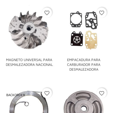
favorite_border
favorite_border
MAGNETO UNIVERSAL PARA
EMPACADURA PARA
DESMALEZADORA NACIONAL
CARBURADOR PARA
DESMALEZADORA
favorite_border
favorite_border
BACKORDER