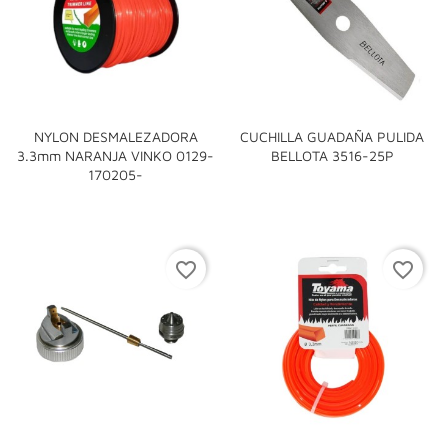
NYLON DESMALEZADORA
CUCHILLA GUADAÑA PULIDA
3.3mm NARANJA VINKO 0129-
BELLOTA 3516-25P
170205-
favorite_border
favorite_border