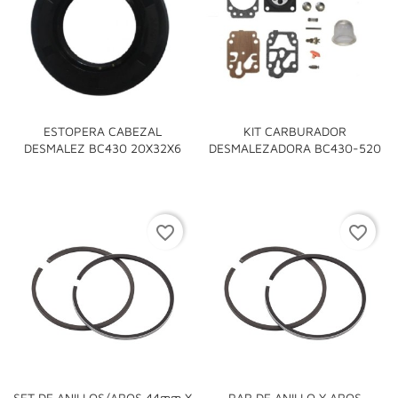
ESTOPERA CABEZAL
KIT CARBURADOR
DESMALEZ BC430 20X32X6
DESMALEZADORA BC430-520
favorite_border
favorite_border
SET DE ANILLOS/AROS 44mm X
PAR DE ANILLO Y AROS