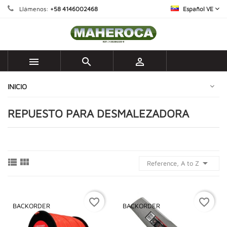
Llámenos:
+58 4146002468
Español VE



INICIO
REPUESTO PARA DESMALEZADORA



Reference, A to Z
favorite_border
favorite_border
BACKORDER
BACKORDER