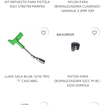
KIT REPUESTO PARA PISTOLA
NYLON PARA
5001 5785799 MARPEX
DESMALEZADORA CUADRADO-
NARANJA 3.3MM 10M
favorite_border
favorite_border
BACKORDER
LLAVE SACA BUJIA 13/16 TIPO
PISTON PARA
"T" CASCABEL
DESMALEZADORA 52CC M-BC-
5200 DOMOSA