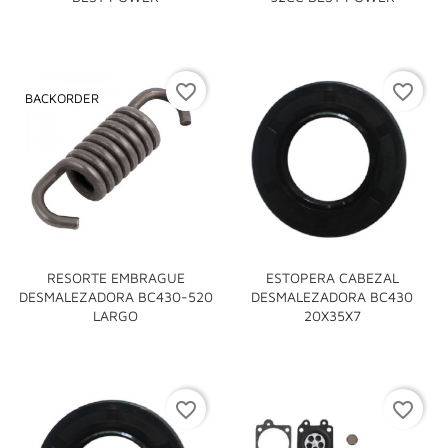
favorite_border
favorite_border
BACKORDER
RESORTE EMBRAGUE
ESTOPERA CABEZAL
DESMALEZADORA BC430-520
DESMALEZADORA BC430
LARGO
20X35X7
favorite_border
favorite_border