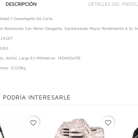
DESCRIPCIÓN
DETALLES DEL PROD
ilidad Y Desempeño De Corte.
s Rotaciones Con Menor Desgaste, Garantizando Mayor Rendimiento A Su D
124267
24263
to, Ancho, Largo En Milimetros: 140X40x105
amos: 0.120Kg
 PODRÍA INTERESARLE
favorite_border
favorite_border