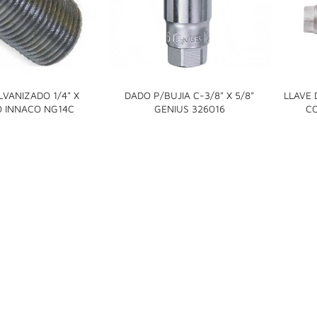
LVANIZADO 1/4" X
DADO P/BUJIA C-3/8" X 5/8"
LLAVE 


O INNACO NG14C
GENIUS 326016
CO