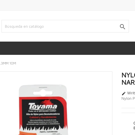

.3MM 10M
NYL
NAR
Writ

Nylon 