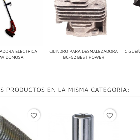
ADORA ELECTRICA
CILINDRO PARA DESMALEZADORA
CIGUE


0W DOMOSA
BC-52 BEST POWER
S PRODUCTOS EN LA MISMA CATEGORÍA:
favorite_border
favorite_border