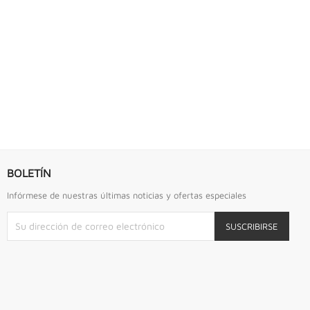
S URREA
LLAVE DE GOLPE 2.3/4" ACODADA 12PTS...
Llave De Golpe 2.3/4" Acodada 12Pts Urrea
BOLETÍN
Infórmese de nuestras últimas noticias y ofertas especiales