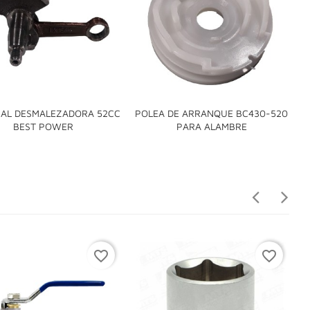
ÑAL DESMALEZADORA 52CC
POLEA DE ARRANQUE BC430-520
P


BEST POWER
PARA ALAMBRE
favorite_border
favorite_border