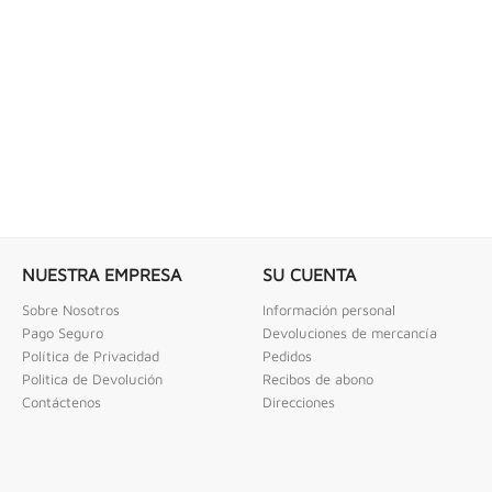
 COMBINADAS DE 1/4" X...
LLAVE DE GOLPE 3" ACODADA 12PT
ombinadas De 1/4" X 2" Urrea
Llave De Golpe 3" Acodada 12Pts Urrea
NUESTRA EMPRESA
SU CUENTA
Sobre Nosotros
Información personal
Pago Seguro
Devoluciones de mercancía
Política de Privacidad
Pedidos
Politica de Devolución
Recibos de abono
Contáctenos
Direcciones