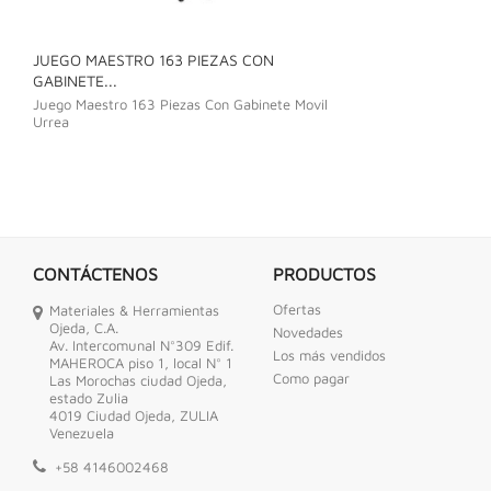
JUEGO MAESTRO 163 PIEZAS CON
JUEGO DE LLAVE
GABINETE...
Juego De Llave C
Juego Maestro 163 Piezas Con Gabinete Movil
Urrea
CONTÁCTENOS
PRODUCTOS
Ofertas
Materiales & Herramientas
Ojeda, C.A.
Novedades
Av. Intercomunal N°309 Edif.
Los más vendidos
MAHEROCA piso 1, local N° 1
Como pagar
Las Morochas ciudad Ojeda,
estado Zulia
4019 Ciudad Ojeda, ZULIA
Venezuela
+58 4146002468