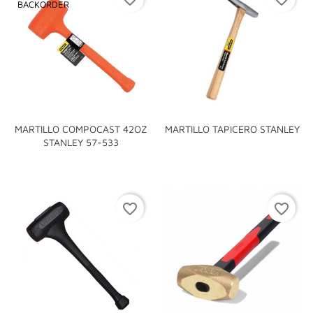
BACKORDER
MARTILLO COMPOCAST 42OZ
MARTILLO TAPICERO STANLEY
STANLEY 57-533
favorite_border
favorite_border