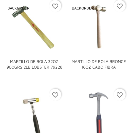
favorite_border
favorite_border
BACKORDER
BACKORDER
MARTILLO DE BOLA 32OZ
MARTILLO DE BOLA BRONCE
900GRS 2LB LOBSTER 79228
16OZ CABO FIBRA
favorite_border
favorite_border