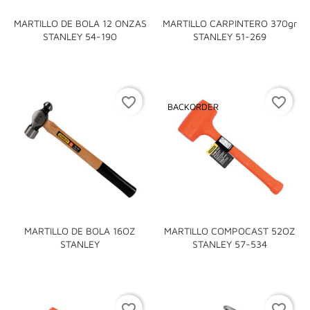
MARTILLO DE BOLA 12 ONZAS
MARTILLO CARPINTERO 370gr
STANLEY 54-190
STANLEY 51-269
favorite_border
favorite_border
BACKORDER
MARTILLO DE BOLA 16OZ
MARTILLO COMPOCAST 52OZ
STANLEY
STANLEY 57-534
favorite_border
favorite_border