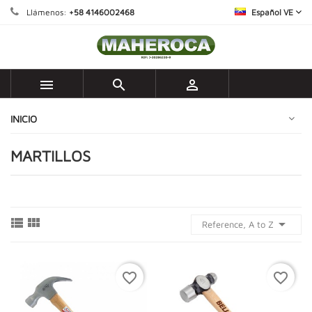
Llámenos:
+58 4146002468
Español VE



INICIO
MARTILLOS



Reference, A to Z
favorite_border
favorite_border